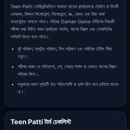
Teen Patti ভেরিয়েন্টগুলিতে সাধারণ হাতের র‌্যাঙ্কিংয়ে ট্রেইল বা তিনটি
একরকম, বিশুদ্ধ সিকোয়েন্স, সিকোয়েন্স, রঙ, জোড় এবং উচ্চ কার্ড
অন্তর্ভুক্ত থাকতে পারে। সক্রিয় Daman Game টেবিলের নিয়মটি
পরীক্ষা করা উচিত কারণ র‌্যাঙ্কিং অর্ডার, পাশের বিকল্প এবং পেআউটের
শর্তগুলি ভিন্ন হতে পারে।.
বুট পরিমাণ, ব্লাইন্ড পরিমাণ, সিন পরিমাণ এবং সর্বাধিক টেবিল সীমা
পড়ুন।.
পরীক্ষা করুন যে সাইডশো, শো, পেয়ার প্লাস বা কোনও পাশের বিকল্প
সক্রিয় কিনা।.
শুধুমাত্র কারণ পূর্ববর্তী হাত শক্তিশালী বা দুর্বল ছিল বলে চালিয়ে যাবেন
না।.
Teen Patti টার্ম চেকলিস্ট