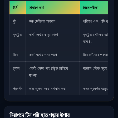
টার্ম
সাধারণ অর্থ
নিয়ম পরীক্ষা
বুট
শুরু টেবিলের অবদান
পরিমাণ এবং এটি প্রতিটি র
ব্লাইন্ড
কার্ড দেখার ছাড়া খেলা
ব্লাইন্ড স্টেকের আকার এব
হবে।.
সিন
কার্ড দেখার পরে খেলা
সিন স্টেকের প্রয়োজনীয়ত
চ্যাল
একটি স্টেক সহ রাউন্ড চালিয়ে
বর্তমান স্টেক স্তর এবং স
যাওয়া
প্রদর্শন
হাত তুলনা করে সমাধান করা
কখন প্রদর্শন অনুমোদিত 
নিরাপদে টিন পট্টি হাত পড়ার উপায়