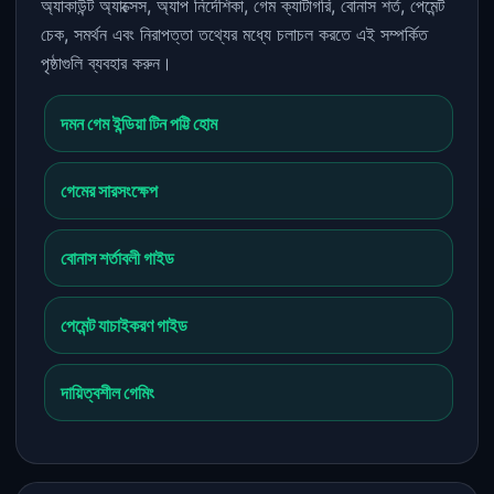
অ্যাকাউন্ট অ্যাক্সেস, অ্যাপ নির্দেশিকা, গেম ক্যাটাগরি, বোনাস শর্ত, পেমেন্ট
চেক, সমর্থন এবং নিরাপত্তা তথ্যের মধ্যে চলাচল করতে এই সম্পর্কিত
পৃষ্ঠাগুলি ব্যবহার করুন।
দমন গেম ইন্ডিয়া টিন পট্টি হোম
গেমের সারসংক্ষেপ
বোনাস শর্তাবলী গাইড
পেমেন্ট যাচাইকরণ গাইড
দায়িত্বশীল গেমিং