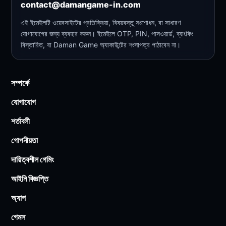
contact@damangame-in.com
এই ইমেইলটি ওয়েবসাইটের প্রতিক্রিয়া, বিষয়বস্তু সংশোধন, বা সাধারণ
যোগাযোগের জন্য ব্যবহার করুন। ইমেইলে OTP, PIN, পাসওয়ার্ড, ব্যাংকিং
বিস্তারিত, বা Daman Game অ্যাকাউন্টের শংসাপত্র পাঠাবেন না।
সম্পর্কে
যোগাযোগ
শর্তাবলী
গোপনীয়তা
দায়িত্বশীল গেমিং
আইনি বিজ্ঞপ্তি
অ্যাপ
গেমস