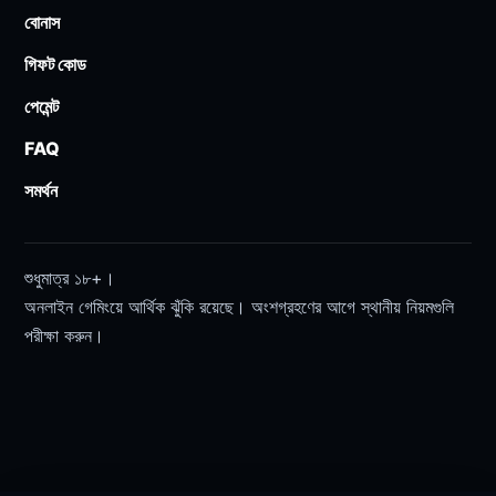
বোনাস
গিফট কোড
পেমেন্ট
FAQ
সমর্থন
শুধুমাত্র ১৮+।
অনলাইন গেমিংয়ে আর্থিক ঝুঁকি রয়েছে। অংশগ্রহণের আগে স্থানীয় নিয়মগুলি
পরীক্ষা করুন।