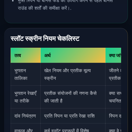
मुफ्त स्पिन या बोनस फंड का उपयोग करने से पहले बोनस
राउंड की शर्तों की समीक्षा करें।.
स्लॉट स्क्रीन नियम चेकलिस्ट
तत्व
अर्थ
क्या जांचें
भुगतान
खेल नियम और प्रतीक मूल्य
जीतने वाले स
तालिका
स्क्रीन
प्रतीक।.
भुगतान रेखाएँ
प्रतीक संयोजनों की गणना कैसे
क्या सभी रेखाए
या तरीके
की जाती है
चयनित हैं।.
दांव नियंत्रण
प्रति स्पिन या प्रति रेखा राशि
स्पिन दबाने 
वाइल्ड और
कई स्लॉट प्रारूपों में विशेष
क्या वे प्रति