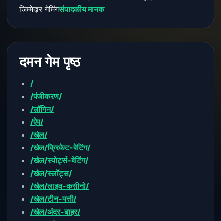
जिम्मेदार गेमिंग
संपादकीय मानक
दमन गेम पृष्ठ
/
/पंजीकरण/
/लॉगिन/
/ऐप/
/खेल/
/खेल/क्रिकेट-बेटिंग/
/खेल/स्पोर्ट्स-बेटिंग/
/खेल/स्लॉट्स/
/खेल/लाइव-कसीनो/
/खेल/टीन-पत्ती/
/खेल/अंदर-बाहर/