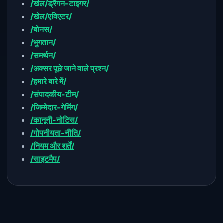
/खेल/ड्रैगन-टाइगर/
/खेल/एविएटर/
/बोनस/
/भुगतान/
/समर्थन/
/अक्सर पूछे जाने वाले प्रश्न/
/हमारे बारे में/
/संपादकीय-टीम/
/जिम्मेदार-गेमिंग/
/कानूनी-नोटिस/
/गोपनीयता-नीति/
/नियम और शर्तें/
/साइटमैप/